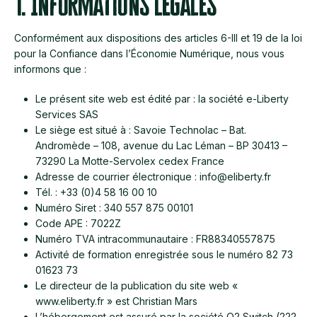
1. Informations légales
Conformément aux dispositions des articles 6-III et 19 de la loi
pour la Confiance dans l’Économie Numérique, nous vous
informons que :
Le présent site web est édité par : la société e-Liberty
Services SAS
Le siège est situé à : Savoie Technolac – Bat.
Andromède – 108, avenue du Lac Léman – BP 30413 –
73290 La Motte-Servolex cedex France
Adresse de courrier électronique : info@eliberty.fr
Tél. : +33 (0)4 58 16 00 10
Numéro Siret : 340 557 875 00101
Code APE : 7022Z
Numéro TVA intracommunautaire : FR88340557875
Activité de formation enregistrée sous le numéro 82 73
01623 73
Le directeur de la publication du site web «
www.eliberty.fr » est Christian Mars
L’hébergement est assuré par la société O2 Switch (222